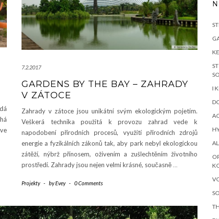
N
S
GA
KE
ST
7.2.2017
S
GARDENS BY THE BAY – ZAHRADY
I 
V ZÁTOCE
D
ádá
Zahrady v zátoce jsou unikátní svým ekologickým pojetím.
A
áhá
Veškerá technika použitá k provozu zahrad vede k
H
eve
napodobení přírodních procesů, využití přírodních zdrojů
AL
energie a fyzikálních zákonů tak, aby park nebyl ekologickou
zátěží, nýbrž přínosem, oživením a zušlechtěním životního
O
prostředí. Zahrady jsou nejen velmi krásné, současně
…
K
V
Projekty
-
by
Evey
-
0 Comments
S
TH