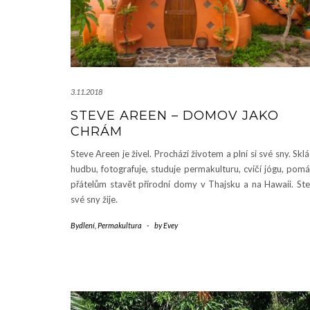
3.11.2018
STEVE AREEN – DOMOV JAKO
CHRÁM
Steve Areen je živel. Prochází životem a plní si své sny. Skl
hudbu, fotografuje, studuje permakulturu, cvičí jógu, pom
přátelům stavět přírodní domy v Thajsku a na Hawaii. St
své sny žije.
Bydlení
,
Permakultura
-
by
Evey