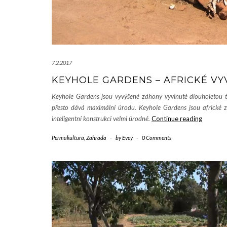
7.2.2017
KEYHOLE GARDENS – AFRICKÉ V
Keyhole Gardens jsou vyvýšené záhony vyvinuté dlouholetou t
přesto dává maximální úrodu. Keyhole Gardens jsou africké za
inteligentní konstrukci velmi úrodné.
Continue reading
Keyhole
Garden
Permakultura
,
Zahrada
-
by
Evey
-
0 Comments
–
Africké
vyvýšen
záhony