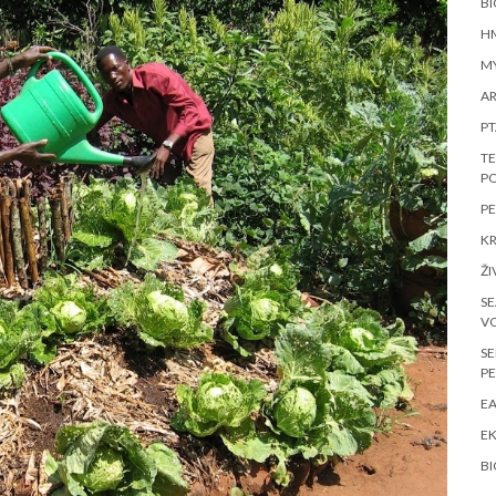
BI
HM
MY
AR
P
TE
P
PE
K
ŽI
S
V
SE
P
EA
EK
BI