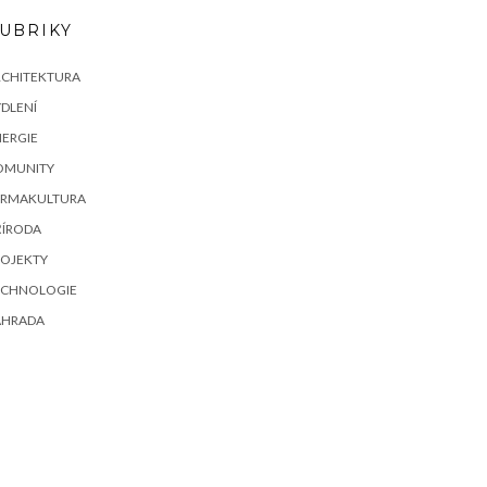
UBRIKY
RCHITEKTURA
DLENÍ
ERGIE
OMUNITY
ERMAKULTURA
ŘÍRODA
ROJEKTY
ECHNOLOGIE
AHRADA