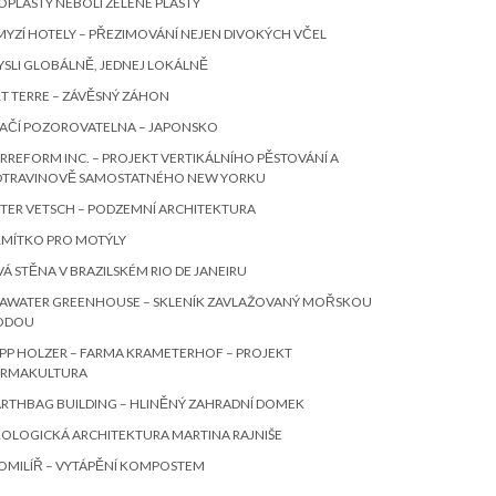
OPLASTY NEBOLI ZELENÉ PLASTY
YZÍ HOTELY – PŘEZIMOVÁNÍ NEJEN DIVOKÝCH VČEL
SLI GLOBÁLNĚ, JEDNEJ LOKÁLNĚ
T TERRE – ZÁVĚSNÝ ZÁHON
TAČÍ POZOROVATELNA – JAPONSKO
RREFORM INC. – PROJEKT VERTIKÁLNÍHO PĚSTOVÁNÍ A
OTRAVINOVĚ SAMOSTATNÉHO NEW YORKU
TER VETSCH – PODZEMNÍ ARCHITEKTURA
RMÍTKO PRO MOTÝLY
VÁ STĚNA V BRAZILSKÉM RIO DE JANEIRU
EAWATER GREENHOUSE – SKLENÍK ZAVLAŽOVANÝ MOŘSKOU
ODOU
PP HOLZER – FARMA KRAMETERHOF – PROJEKT
ERMAKULTURA
RTHBAG BUILDING – HLINĚNÝ ZAHRADNÍ DOMEK
OLOGICKÁ ARCHITEKTURA MARTINA RAJNIŠE
OMILÍŘ – VYTÁPĚNÍ KOMPOSTEM