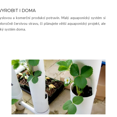
VYROBIT I DOMA
yslovou a komerční produkci potravin. Malý aquaponický systém si
loročně čerstvou stravu, či plánujete větší aquaponický projekt, ale
cký systém doma.