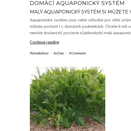
DOMÁCÍ AQUAPONICKÝ SYSTÉM
MALÝ AQUAPONICKÝ SYSTÉM SI MŮŽETE 
Aquaponické systémy jsou velmi výhodné pro větší prům
můžete postavit i v domácích podmínkách. Chcete-li mít ce
nemáte zkušenosti, postavte si jednoduchý malý aquaponi
Continue reading
Domácí
aquaponický
Permakultura
-
by
Evey
-
0 Comments
systém