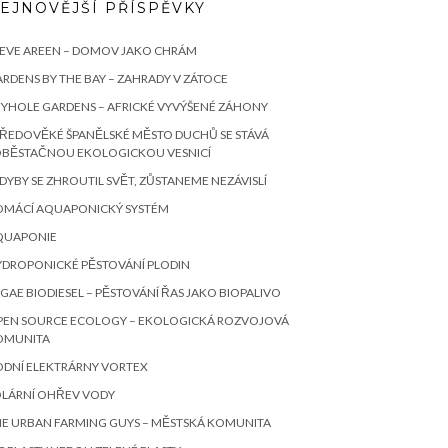
EJNOVĚJŠÍ PŘÍSPĚVKY
TEVE AREEN – DOMOV JAKO CHRÁM
RDENS BY THE BAY – ZAHRADY V ZÁTOCE
YHOLE GARDENS – AFRICKÉ VYVÝŠENÉ ZÁHONY
ŘEDOVĚKÉ ŠPANĚLSKÉ MĚSTO DUCHŮ SE STÁVÁ
OBĚSTAČNOU EKOLOGICKOU VESNICÍ
KDYBY SE ZHROUTIL SVĚT, ZŮSTANEME NEZÁVISLÍ
OMÁCÍ AQUAPONICKÝ SYSTÉM
QUAPONIE
YDROPONICKÉ PĚSTOVÁNÍ PLODIN
GAE BIODIESEL – PĚSTOVÁNÍ ŘAS JAKO BIOPALIVO
PEN SOURCE ECOLOGY – EKOLOGICKÁ ROZVOJOVÁ
OMUNITA
ODNÍ ELEKTRÁRNY VORTEX
OLÁRNÍ OHŘEV VODY
E URBAN FARMING GUYS – MĚSTSKÁ KOMUNITA