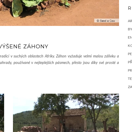
R
A
BY
EN
YVÝŠENÉ ZÁHONY
K
P
radicí v suchých oblastech Afriky. Záhon vyžaduje velmi malou zálivku a
P
hrady, používané v nejteplejších pásmech, přesto jsou díky své prosté a
P
s
T
Z
é