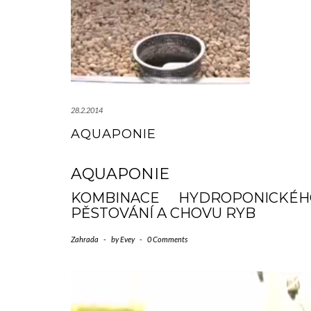
28.2.2014
AQUAPONIE
AQUAPONIE
KOMBINACE HYDROPONICKÉH
PĚSTOVÁNÍ A CHOVU RYB
Zahrada
-
by
Evey
-
0 Comments