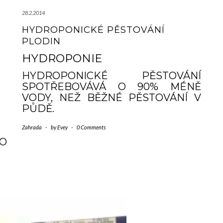
28.2.2014
HYDROPONICKÉ PĚSTOVÁNÍ
PLODIN
HYDROPONIE
HYDROPONICKÉ PĚSTOVÁNÍ
SPOTŘEBOVÁVÁ O 90% MÉNĚ
VODY, NEŽ BĚŽNÉ PĚSTOVÁNÍ V
PŮDĚ.
Zahrada
-
by
Evey
-
0 Comments
O