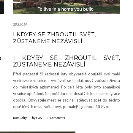
28.2.2014
I KDYBY SE ZHROUTIL SVĚT,
ZŮSTANEME NEZÁVISLÍ
I KDYBY SE ZHROUTIL SVĚT,
O
ZŮSTANEME NEZÁVISLÍ
Před padesáti či šedesáti lety obyvatelé opuštěli své malé
venkovské vesnice a vydávali se hledat nový způsob života
do městských aglomerací. Po celá léta byly tyto španělské
vesnice opuštěné. Na počátku osmdesátých let se ale migrace
otočila. Obyvatelé měst se začínají stěhovat zpět do těchto
opuštěných míst, začít nový, pomalejší, jednodušší život.
Komunity
-
by
Evey
-
0 Comments